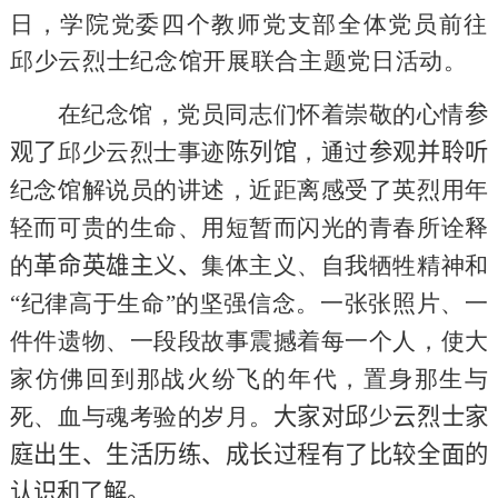
日，
学院党委
四个
教师党支部
全体党员
前往
邱少云烈士纪念馆开展联合主题党日活动。
在纪念馆，党员同志们怀着崇敬的心情
参
观了
邱少云烈士事迹
陈列馆
，通过
参观并聆听
纪念馆解说员的讲述，近距离感受了英烈用年
轻而可贵的生命、用短暂而闪光的青春所诠释
的
革命英雄主义、
集体主义、自我牺牲精神和
“纪律高于生命”的坚强信念。一张张照片、一
件件遗物、一段段故事震撼着每一个人，使大
家仿佛回到那战火纷飞的年代，置身那生与
死、血与魂考验的岁月。
大家对邱少云烈士家
庭出生、生活历练、成长过程有了比较全面的
认识和了解。