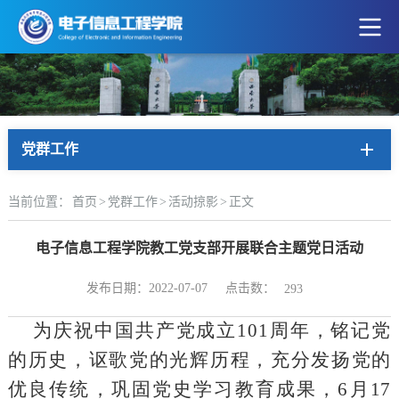
党群工作
当前位置：
首页
>
党群工作
>
活动掠影
>
正文
电子信息工程学院教工党支部开展联合主题党日活动
点击数：
发布日期：2022-07-07
293
为庆祝中国共产党成立
101
周年，铭记党
的历史，讴歌党的光辉历程，充分发扬党的
优良传统，巩固党史学习教育成果，
6
月
17