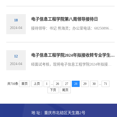
电子信息工程学院第八周领导接待日
18
2024-04
接待领导：书记 熊海灵；办公室电话：68250896；办公邮箱：xionghl@swu.edu.cn接待时间：2024年4月18日（周四）14:30——18:00接待地点：电子信息工程学院（42教楼）222
电子信息工程学院2024年拟接收转专业学生的信息公示
12
2024-04
经面试考核，现将电子信息工程学院2024年拟接收转专业的学生基本信息、综合成绩情况进行公示。1.公示期限：2024年4 月 12日— 4月17日。2.受理意见单位：电子信息工程学院（电话：023-68250853。邮箱：xl2009@swu.edu.cn）3.公示名单信息学号姓名学院专业申请专业转入年级综合得分222023319210169许雅文材料与能源学院材料类电子信息类202490.00222023324022020吴诚宙食品科学学院茶学电子信息类202489.41222022339220044滕飞鹏...
...
...
共710条
首页
上页
1
26
27
28
29
30
71
下页
尾页
地 址：重庆市北碚区天生路2号