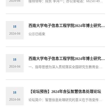
2024-04
接待领导：院长 李鸿一；办公室电话：68250749；办公邮箱：lihongyi2009@swu.edu.cn接待时间：2024年4月25日（周四）14:30 —— 18:00接待地点：电子信息工程学院（42教楼）227
西南大学电子信息工程学院2024年博士研究生招生参加综合考核考生名单公示表
18
2024-04
公示已结束
西南大学电子信息工程学院2024年博士研究生综合考核实施办法
18
2024-04
一、指导思想为深入贯彻落实全国研究生教育会议精神，积极稳妥做好2024年博士研究生招生录取工作，根据教育部关于做好招收攻读博士学位研究生工作的相关文件要求、《关于印发〈西南大学“申请-考核制”博士研究生招生实施办法（试行）〉的通知》（西校〔2020〕333号）《关于印发〈西南大学硕博连读研究生选拔实施办法（试行）〉的通知》（西校〔2023〕213号）和《关于印发〈西南大学接收优秀本科毕业生推荐免试直接攻读博士学位...
【论坛预告】2024年含弘智慧信息处理论坛
18
2024-04
论坛简介：智慧信息处理研究的意义在于改变传统信息处理的模式，让其融入新一轮人工智能发展的热潮，通过智慧赋能，提高信息处理系统的适应性和应用性，使其在工业、农业、医疗、交通、安全等社会各个领域得到实践和发展。从而进一步蓄势赋能新质生产力，有效推动经济发展提质增效，有效助力现代化产业体系，成为社会、经济高质量发展的重要着力点。此论坛旨在促进学术界和工业界之间的交流与合作，有助于推动智慧信息处理技术...