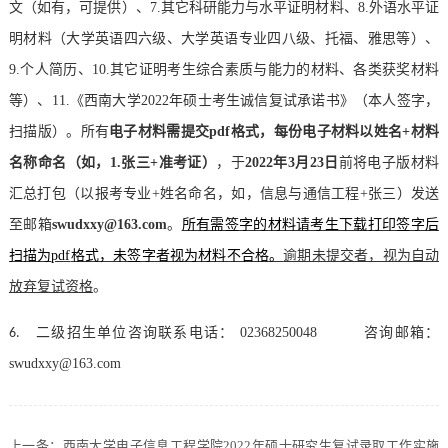
文（如有，可提供）、
7.
其它科研能力与水平证明材料、
8.
外语水平证
明材料（大学英语四六级、大学英语专业四八级、托福、雅思等）、
9.
个人简历、
10.
其它证明考生综合素质与能力的材料、各类获奖材料
等）、
11.
《西南大学
2022
年硕士考生诚信复试承诺书》（本人签字，
扫描版）。所有
电子材料需提交
pdf
格式，每份电子材料以姓名
+
材料
名称命名（如，
1.
张三
+
准考证）
，于
2022
年
3
月
23
日
前将电子版材料
汇总打包（以报考专业
+
姓名命名，如，信息与通信工程
+
张三）发送
至邮箱
swudxxy@163.com
。
所有需签字的材料请考生下载打印签字后
扫描为
pdf
格式，未签字者视为材料不合格。
逾期未提交者，视为自动
放弃复试资格
。
二级招生单位咨询联系电话：
02368250048
咨询邮箱：
6.
swudxxy@163.com
上一条：
西南大学电子信息工程学院2022年硕士研究生复试录取工作实施