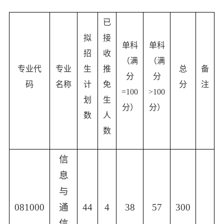
已
拟
接
单科
单科
招
收
（满
（满
专业代
专业
生
推
总
备
分
分
码
名称
计
免
分
注
=100
>100
划
生
分）
分）
数
人
数
信
息
与
081000
通
44
4
38
57
300
信