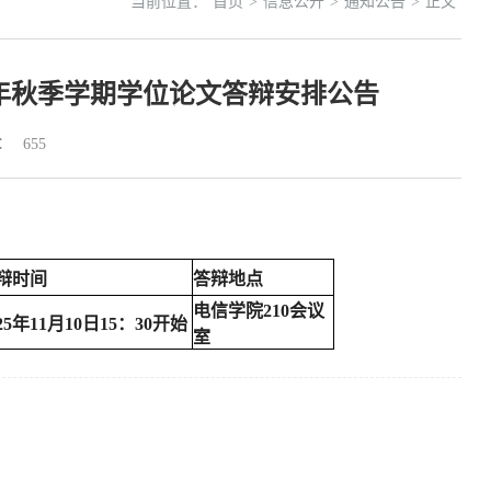
当前位置：
首页
>
信息公开
>
通知公告
>
正文
5年秋季学期学位论文答辩安排公告
：
655
辩时间
答辩地点
电信学院210会议
025年11月10日15：30开始
室